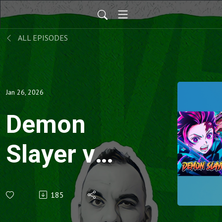
ALL EPISODES
Jan 26, 2026
Demon
Slayer vs.
Chainsaw
185
Man