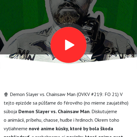
(OVKV
#219: FO
21)
🍿 Demon Slayer vs. Chainsaw Man (OVKV #219: FO 21) V
tejto epizóde sa púšťame do férového (no mierne zaujatého)
súboja
Demon Slayer vs. Chainsaw Man
. Diskutujeme
o animácii, príbehu, chaose, hudbe i hrdinoch. Okrem toho
vytiahneme
nové anime kúsky, ktoré by bola škoda