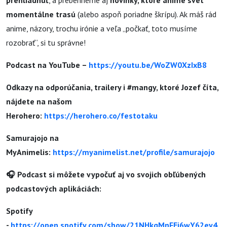
prehliadnuť
, a prebehneme aj
novinky, ktoré anime svet
momentálne trasú
(alebo aspoň poriadne škrípu). Ak máš rád
anime, názory, trochu irónie a veľa „počkať, toto musíme
rozobrať“, si tu správne!
Podcast na YouTube –
https://youtu.be/WoZW0XzIxB8
Odkazy na odporúčania, trailery i #mangy, ktoré Jozef číta,
nájdete na našom
Herohero:
https://herohero.co/festotaku
Samurajojo na
MyAnimelis:
https://myanimelist.net/profile/samurajojo
🎧 Podcast si môžete vypočuť aj vo svojich obľúbených
podcastových aplikáciách:
Spotify
-
https://open.spotify.com/show/21NHkqMnFEi6wY62ey4