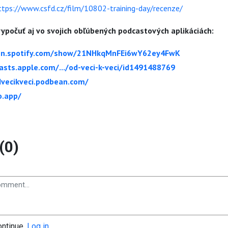
ttps://www.csfd.cz/film/10802-training-day/recenze/
ypočuť aj vo svojich obľúbených podcastových aplikáciách:
pen.spotify.com/show/21NHkqMnFEi6wY62ey4FwK
asts.apple.com/.../od-veci-k-veci/id1491488769
dvecikveci.podbean.com/
o.app/
(0)
ontinue.
Log in