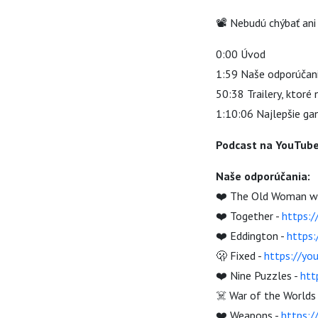
📽️ Nebudú chýbať ani 
0:00 Úvod
1:59 Naše odporúčan
50:38 Trailery, ktoré 
1:10:06 Najlepšie ga
Podcast na YouTube
Naše odporúčania:
❤️ The Old Woman wi
❤️ Together -
https:
❤️ Eddington -
https
🫢 Fixed -
https://y
❤️ Nine Puzzles -
htt
☠️ War of the Worlds
❤️ Weapons -
https: