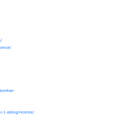
e/
ecenze/
lkomhan-
c-1-epilog/recenze/