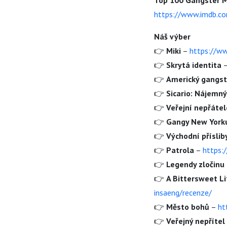
Top 100 Gangster 
https://www.imdb.co
Náš výber
👉
Miki
–
https://ww
👉
Skrytá identita
👉
Americký gangst
👉
Sicario: Nájemný
👉
Ve
ř
ejní nep
ř
átel
👉
Gangy New York
👉
Východní p
ř
íslib
👉
Patrola
–
https:
👉
Legendy zlo
č
inu
👉
A Bittersweet L
insaeng/recenze/
👉
M
ě
sto boh
ů
–
ht
👉
Ve
ř
ejný nep
ř
ítel