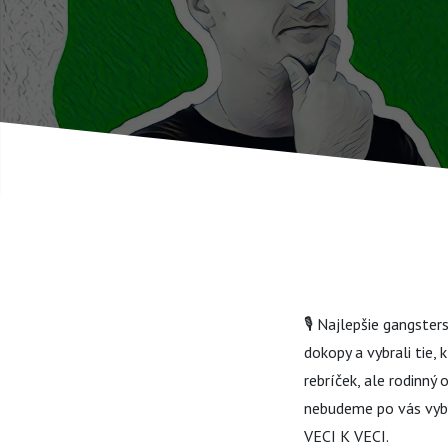
🎙️ Najlepšie gangste
dokopy a vybrali tie,
rebríček, ale rodinný
nebudeme po vás vybe
VECI K VECI.