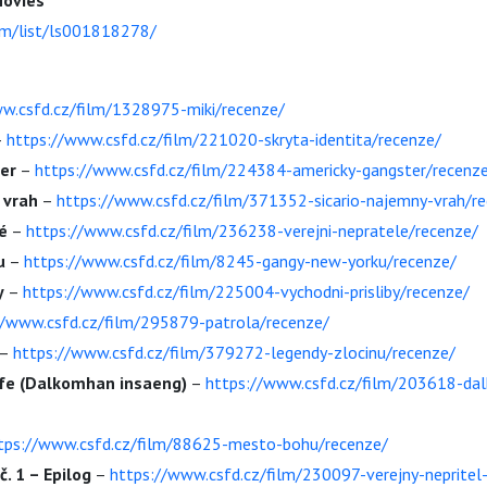
Movies
m/list/ls001818278/
w.csfd.cz/film/1328975-miki/recenze/
–
https://www.csfd.cz/film/221020-skryta-identita/recenze/
er
–
https://www.csfd.cz/film/224384-americky-gangster/recenz
 vrah
–
https://www.csfd.cz/film/371352-sicario-najemny-vrah/r
é
–
https://www.csfd.cz/film/236238-verejni-nepratele/recenze/
u
–
https://www.csfd.cz/film/8245-gangy-new-yorku/recenze/
y
–
https://www.csfd.cz/film/225004-vychodni-prisliby/recenze/
//www.csfd.cz/film/295879-patrola/recenze/
–
https://www.csfd.cz/film/379272-legendy-zlocinu/recenze/
ife (Dalkomhan insaeng)
–
https://www.csfd.cz/film/203618-da
tps://www.csfd.cz/film/88625-mesto-bohu/recenze/
č
. 1 – Epilog
–
https://www.csfd.cz/film/230097-verejny-nepritel-