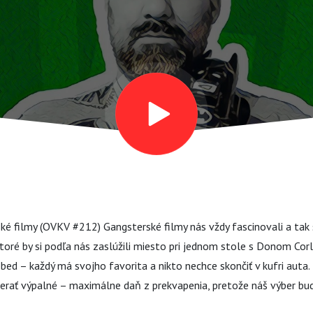
rské filmy (OVKV #212) Gangsterské filmy nás vždy fascinovali a tak
 ktoré by si podľa nás zaslúžili miesto pri jednom stole s Donom C
 obed – každý má svojho favorita a nikto nechce skončiť v kufri auta.
rať výpalné – maximálne daň z prekvapenia, pretože náš výber bu