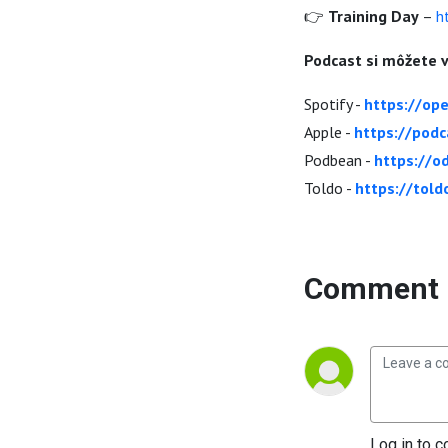
👉
Training Day
–
h
Podcast si môžete v
Spotify -
https://o
Apple -
https://podc
Podbean -
https://o
Toldo -
https://told
Comment 
Log in to c