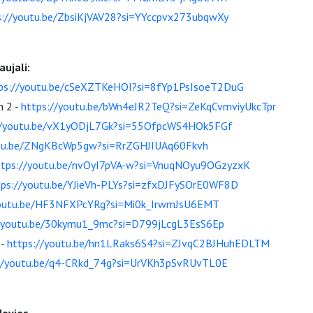
s://youtu.be/ZbsiKjVAV28?si=YYccpvx273ubqwXy
aujali:
ps://youtu.be/cSeXZTKeHOI?si=8fYp1PsIsoeT2DuG
 2 -
https://youtu.be/bWn4eJR2TeQ?si=ZeKqCvmviyUkcTpr
//youtu.be/vX1yODjL7Gk?si=55OfpcWS4HOk5FGf
utu.be/ZNgKBcWp5gw?si=RrZGHJIUAq60Fkvh
ttps://youtu.be/nvOyI7pVA-w?si=VnuqNOyu9OGzyzxK
tps://youtu.be/YJieVh-PLYs?si=zfxDJFySOrE0WF8D
youtu.be/HF3NFXPcYRg?si=Mi0k_IrwmJsU6EMT
//youtu.be/30kymu1_9mc?si=D799jLcgL3EsS6Ep
 -
https://youtu.be/hn1LRaks6S4?si=ZJvqC2BJHuhEDLTM
//youtu.be/q4-CRkd_74g?si=UrVKh3pSvRUvTL0E