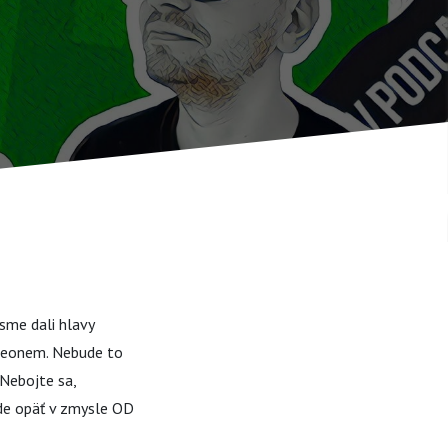
 sme dali hlavy
orleonem. Nebude to
 Nebojte sa,
de opäť v zmysle OD