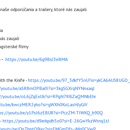
naše odporúčania a trailery, ktoré nás zaujali.
ia
nás zaujali
ngsterské filmy
 -
https://youtu.be/6g9BsJ3eBMA
th the Knife -
https://youtu.be/97_3dkfY5nU?si=ykCA6AUS8UGD_
//youtu.be/aSR8mOPBa0I?si=3kgSGXrqNYNnxaqJ
://youtu.be/oL6jZqExlIk?si=RPgN7RBZaQMNbEhr
outu.be/kwczMER2yho?si=gWXh0KoLasHJyGiV
ps://youtu.be/y1PsI6zEBU8?si=PczZM-TIWKQ_b90Q
 -
https://youtu.be/d9erkpdh5o0?si=E-26GwYkzWtnq1tJ
//youtu.be/OpThntO9ixc?si=FMGmDfs-jMg0CVwP