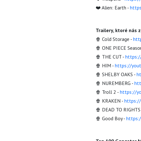
❤️ Alien: Earth -
http
Trailery, ktoré nás z
🍿 Cold Storage -
htt
🍿 ONE PIECE Season
🍿 THE CUT -
https:
🍿 HIM -
https://yo
🍿 SHELBY OAKS -
h
🍿 NUREMBERG -
ht
🍿 Troll 2 -
https://
🍿 KRAKEN -
https:
🍿 DEAD TO RIGHTS
🍿 Good Boy -
https: