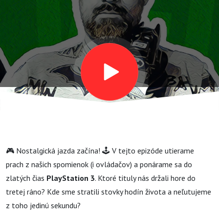
#199:
HRÁČI 5)
🎮 Nostalgická jazda začína! 🕹️ V tejto epizóde utierame
prach z našich spomienok (i ovládačov) a ponárame sa do
zlatých čias
PlayStation 3
. Ktoré tituly nás držali hore do
tretej ráno? Kde sme stratili stovky hodín života a neľutujeme
z toho jedinú sekundu?