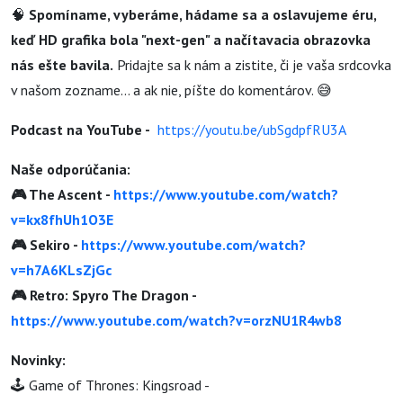
🧠
Spomíname, vyberáme, hádame sa a oslavujeme éru,
keď HD grafika bola "next-gen" a načítavacia obrazovka
nás ešte bavila.
Pridajte sa k nám a zistite, či je vaša srdcovka
v našom zozname... a ak nie, píšte do komentárov. 😅
Podcast na YouTube -
https://youtu.be/ubSgdpfRU3A
Naše odporúčania:
🎮 The Ascent -
https://www.youtube.com/watch?
v=kx8fhUh1O3E
🎮 Sekiro -
https://www.youtube.com/watch?
v=h7A6KLsZjGc
🎮 Retro: Spyro The Dragon -
https://www.youtube.com/watch?v=orzNU1R4wb8
Novinky:
🕹️ Game of Thrones: Kingsroad -