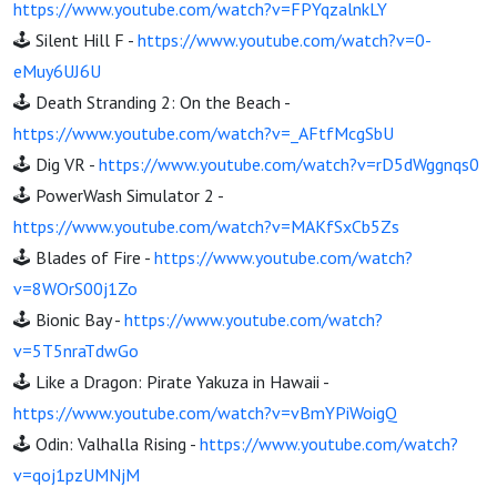
https://www.youtube.com/watch?v=FPYqzalnkLY
🕹️ Silent Hill F -
https://www.youtube.com/watch?v=0-
eMuy6UJ6U
🕹️ Death Stranding 2: On the Beach -
https://www.youtube.com/watch?v=_AFtfMcgSbU
🕹️ Dig VR -
https://www.youtube.com/watch?v=rD5dWggnqs0
🕹️ PowerWash Simulator 2 -
https://www.youtube.com/watch?v=MAKfSxCb5Zs
🕹️ Blades of Fire -
https://www.youtube.com/watch?
v=8WOrS00j1Zo
🕹️ Bionic Bay -
https://www.youtube.com/watch?
v=5T5nraTdwGo
🕹️ Like a Dragon: Pirate Yakuza in Hawaii -
https://www.youtube.com/watch?v=vBmYPiWoigQ
🕹️ Odin: Valhalla Rising -
https://www.youtube.com/watch?
v=qoj1pzUMNjM