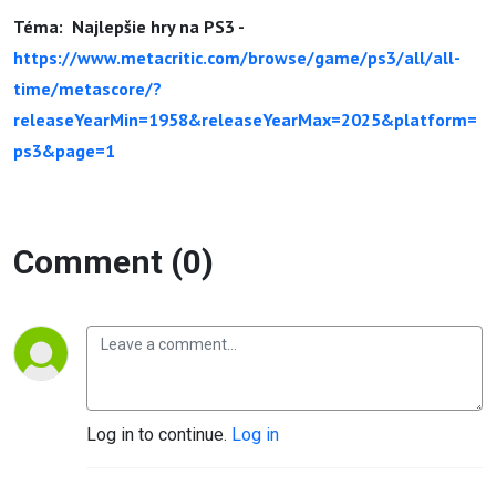
Téma: Najlepšie hry na PS3 -
https://www.metacritic.com/browse/game/ps3/all/all-
time/metascore/?
releaseYearMin=1958&releaseYearMax=2025&platform=
ps3&page=1
Comment (0)
Log in to continue.
Log in