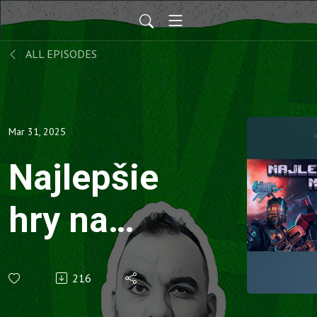
ALL EPISODES
Mar 31, 2025
Najlepšie
hry na
PS3
216
(OVKV