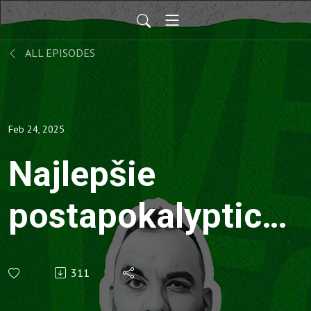
ALL EPISODES
Feb 24, 2025
Najlepšie
postapokalyptické
filmy (OVKV #194)
311