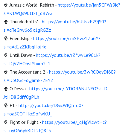
🍿 Jurassic World: Rebirth -
https://youtu.be/jan5CFWs9ic?
si=K1WQs90tt-T_dBWG
🍿 Thunderbolts* -
https://youtu.be/hUUszE29jS0?
si=dTeGrw6o5x1gRGZz
🍿 Friendship -
https://youtu.be/cmSPwZIZu6Y?
si=qAd1zZKIbgHoj4eI
🍿 Until Dawn -
https://youtu.be/rZfwvLe961k?
si=DjV2HOhslYhxm2_1
🍿 The Accountant 2 -
https://youtu.be/3wRCOqyDI6E?
si=DbOGcFdQamE-2EYZ
🍿 O'Dessa -
https://youtu.be/-YDQR6NUNYQ?si=D-
JtHD8Gdff0gPLh
🍿 F1 -
https://youtu.be/DGicWJQh_o0?
si=oaSCQTHkc9ofwKU_
🍿 Fight or Flight -
https://youtu.be/_qHgVlcwtHc?
si=oyO66yhBDT2lQ8f5