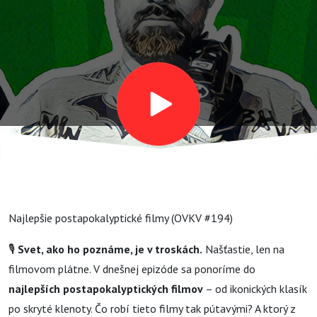
Najlepšie postapokalyptické filmy (OVKV #194)
🎙️
Svet, ako ho poznáme, je v troskách.
Našťastie, len na
filmovom plátne. V dnešnej epizóde sa ponoríme do
najlepších postapokalyptických filmov
– od ikonických klasík
po skryté klenoty. Čo robí tieto filmy tak pútavými? A ktorý z