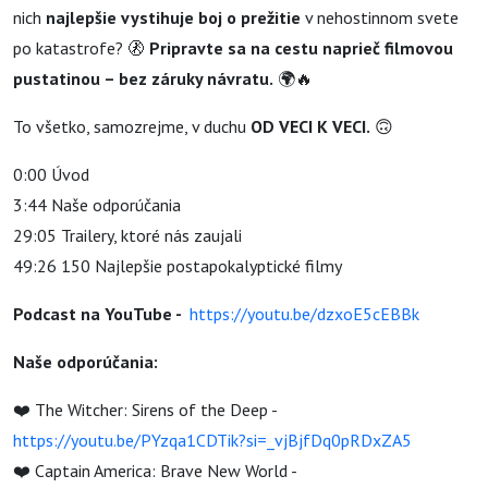
nich
najlepšie vystihuje boj o prežitie
v nehostinnom svete
po katastrofe? 🚷
Pripravte sa na cestu naprie
č
filmovou
pustatinou – bez záruky návratu.
🌍🔥
To všetko, samozrejme, v duchu
OD VECI K VECI.
🙃
0:00 Úvod
3:44 Naše odporúčania
29:05 Trailery, ktoré nás zaujali
49:26 150 Najlepšie postapokalyptické filmy
Podcast na YouTube -
https://youtu.be/dzxoE5cEBBk
Naše odporúčania:
❤️ The Witcher: Sirens of the Deep -
https://youtu.be/PYzqa1CDTik?si=_vjBjfDq0pRDxZA5
❤️ Captain America: Brave New World -