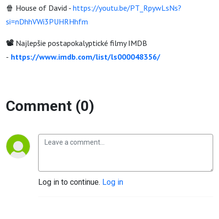
🍿 House of David -
https://youtu.be/PT_RpywLsNs?
si=nDhhVWi3PUHRHhfm
📽️
Najlepšie postapokalyptické filmy IMDB
-
https://www.imdb.com/list/ls000048356/
Comment (0)
Log in to continue.
Log in