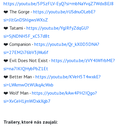
https://youtu.be/5PSzFLV-EyQ?si=mbNaYvqZ7WdxBEJ8
❤️ The Gorge -
https://youtu.be/rUSdnuOLebE?
si=JltGnDShIgwsWXsZ
❤️ Tatami -
https://youtu.be/YgJRfyZdqGU?
si=SjNDNH5F_xC57d8t
❤️ Companion -
https://youtu.be/Qr_kX0D3DNA?
si=27EM2i76bV3jWu6f
❤️ Evil Does Not Exist -
https://youtu.be/zVY4lWfrbME?
si=na7IKIQHybPbZ1Et
❤️ Better Man -
https://youtu.be/KVeH5T4wxkE?
si=LWkmwOtWUkqAcWxb
❤️ Wolf Man -
https://youtu.be/kAw4PH2IQgo?
si=XvCeH1jmWDxkXgb7
Trailery, ktoré nás zaujali: