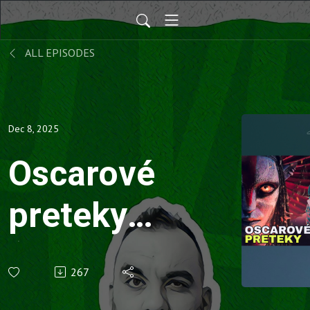
ALL EPISODES
Dec 8, 2025
Oscarové
preteky
(OVKV
267
#216)