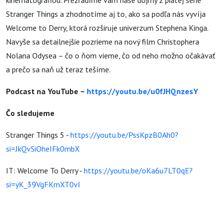
kinematografiou. Prezradíme vám naše dojmy z piatej série
Stranger Things a zhodnotíme aj to, ako sa podľa nás vyvíja
Welcome to Derry, ktorá rozširuje univerzum Stephena Kinga.
Navyše sa detailnejšie pozrieme na nový film Christophera
Nolana Odysea – čo o ňom vieme, čo od neho možno očakávať
a prečo sa naň už teraz tešíme.
Podcast na YouTube –
https://youtu.be/u0fJHQnzesY
Čo sledujeme
Stranger Things 5 -
https://youtu.be/PssKpzB0Ah0?
si=JkQvSiOheIFk0mbX
IT: Welcome To Derry -
https://youtu.be/oKa6u7LT0qE?
si=yK_39VgFKrnXT0vI