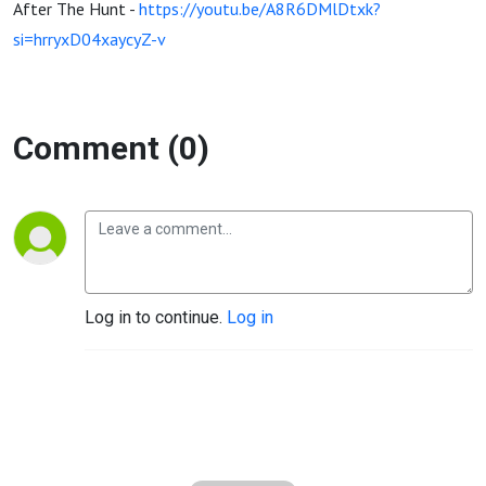
After The Hunt -
https://youtu.be/A8R6DMlDtxk?
si=hrryxD04xaycyZ-v
Comment (0)
Log in to continue.
Log in