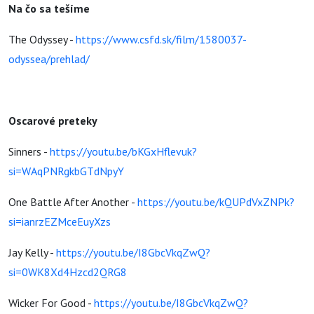
Na čo sa tešíme
The Odyssey -
https://www.csfd.sk/film/1580037-
odyssea/prehlad/
Oscarové preteky
Sinners -
https://youtu.be/bKGxHflevuk?
si=WAqPNRgkbGTdNpyY
One Battle After Another -
https://youtu.be/kQUPdVxZNPk?
si=ianrzEZMceEuyXzs
Jay Kelly -
https://youtu.be/I8GbcVkqZwQ?
si=0WK8Xd4Hzcd2QRG8
Wicker For Good -
https://youtu.be/I8GbcVkqZwQ?