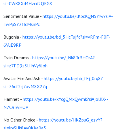
si=0WK8Xd4Hzcd2QRG8
Sentimental Value -
https://youtu.be/lKbcKQN5Yrw?si=-
TwPpSY2fIcMsnPc
Bugonia -
https://youtu.be/bd_5HcTujfc?si=vRFm-F0F-
6VuE9RP
Train Dreams -
https://youtu.be/_Nk8TrBHOrA?
si=z7FD9z5lHhVy6Joh
Avatar Fire And Ash -
https://youtu.be/nb_fFj_0rq8?
si=76cf2rj7ovM8X27q
Hamnet -
https://youtu.be/xYcgQMxQwmk?si=jolRX--
N7C9IwHOV
No Other Choice -
https://youtu.be/HKZpuG_ezvY?
si=JrySUk8Av0KKe0a3