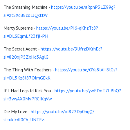
The Smashing Machine -
https://youtu.be/aRpnP3LZ99g?
si=ztSXcB8coLJQkttW
Marty Supreme -
https://youtu.be/PI6-qKhzTt8?
si=DLSEqmLf23fjl-PH
The Secret Agent -
https://youtu.be/9UfrzDKrhEc?
si=820xjP5ZxHd3AglG
The Thing With Feathers -
https://youtu.be/OYa8lAH8lGs?
si=DL5Kz8l87OlmGEkK
If I Had Legs Id Kick You -
https://youtu.be/ywFDoT7LBbQ?
si=3wyAX0MvPRCIKqVw
Die My Love -
https://youtu.be/ol822Dp0ngQ?
si=ukIcdl0Ch_UNTFz-