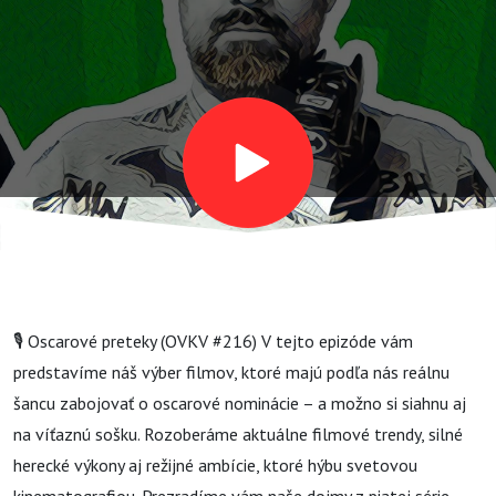
🎙️ Oscarové preteky (OVKV #216) V tejto epizóde vám
predstavíme náš výber filmov, ktoré majú podľa nás reálnu
šancu zabojovať o oscarové nominácie – a možno si siahnu aj
na víťaznú sošku. Rozoberáme aktuálne filmové trendy, silné
herecké výkony aj režijné ambície, ktoré hýbu svetovou