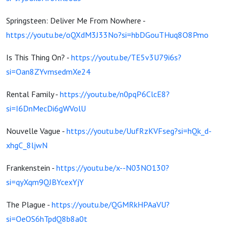
Springsteen: Deliver Me From Nowhere -
https://youtu.be/oQXdM3J33No?si=hbDGouTHuq8O8Pmo
Is This Thing On? -
https://youtu.be/TE5v3U79i6s?
si=Oan8ZYvmsedmXe24
Rental Family -
https://youtu.be/n0pqP6ClcE8?
si=I6DnMecDi6gWVolU
Nouvelle Vague -
https://youtu.be/UufRzKVFseg?si=hQk_d-
xhgC_8ljwN
Frankenstein -
https://youtu.be/x--N03NO130?
si=qyXqm9QJBYcexYjY
The Plague -
https://youtu.be/QGMRkHPAaVU?
si=OeOS6hTpdQ8b8a0t