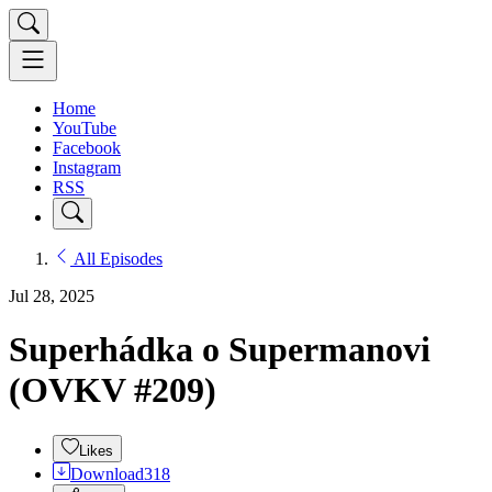
Home
YouTube
Facebook
Instagram
RSS
All Episodes
Jul 28, 2025
Superhádka o Supermanovi
(OVKV #209)
Likes
Download
318