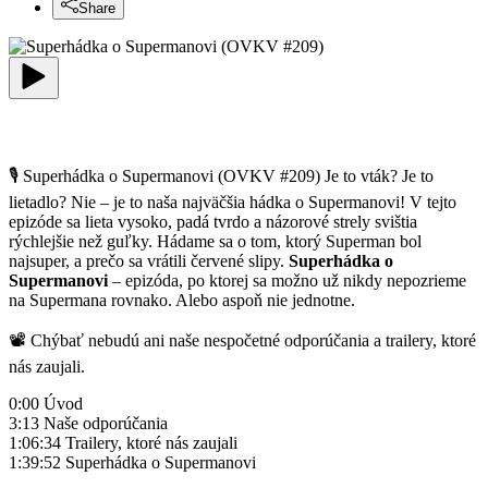
Share
🎙️ Superhádka o Supermanovi (OVKV #209) Je to vták? Je to
lietadlo? Nie – je to naša najväčšia hádka o Supermanovi! V tejto
epizóde sa lieta vysoko, padá tvrdo a názorové strely svištia
rýchlejšie než guľky. Hádame sa o tom, ktorý Superman bol
najsuper, a prečo sa vrátili červené slipy.
Superhádka o
Supermanovi
– epizóda, po ktorej sa možno už nikdy nepozrieme
na Supermana rovnako. Alebo aspoň nie jednotne.
📽️ Chýbať nebudú ani naše nespočetné odporúčania a trailery, ktoré
nás zaujali.
0:00 Úvod
3:13 Naše odporúčania
1:06:34 Trailery, ktoré nás zaujali
1:39:52 Superhádka o Supermanovi