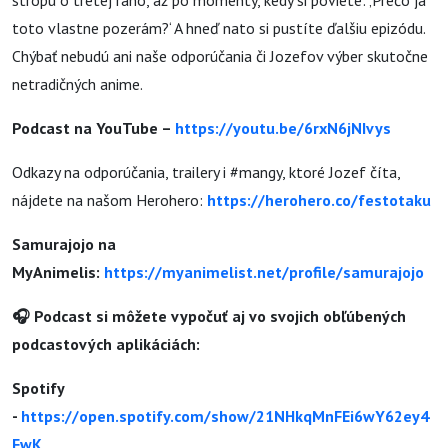
stropu o tretej ráno, až po momenty, kedy si poviete: ‚Prečo ja
toto vlastne pozerám?‘ A hneď nato si pustíte ďalšiu epizódu.
Chýbať nebudú ani naše odporúčania či Jozefov výber skutočne
netradičných anime.
Podcast na YouTube –
https://youtu.be/6rxN6jNIvys
Odkazy na odporúčania, trailery i #mangy, ktoré Jozef číta,
nájdete na našom Herohero:
https://herohero.co/festotaku
Samurajojo na
MyAnimelis:
https://myanimelist.net/profile/samurajojo
🎧 Podcast si môžete vypočuť aj vo svojich obľúbených
podcastových aplikáciách:
Spotify
-
https://open.spotify.com/show/21NHkqMnFEi6wY62ey4
FwK