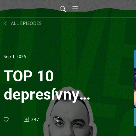
ALL EPISODES
Sep 1, 2025
TOP 10
depresívnych
momentov z
247
anime (OVKV