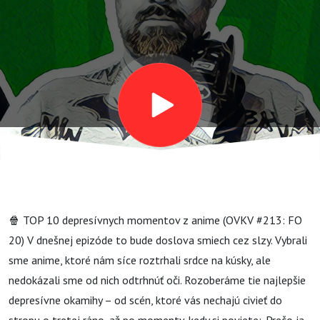
#213: FO 20)
🍿 TOP 10 depresívnych momentov z anime (OVKV #213: FO
20) V dnešnej epizóde to bude doslova smiech cez slzy. Vybrali
sme anime, ktoré nám síce roztrhali srdce na kúsky, ale
nedokázali sme od nich odtrhnúť oči. Rozoberáme tie najlepšie
depresívne okamihy – od scén, ktoré vás nechajú civieť do