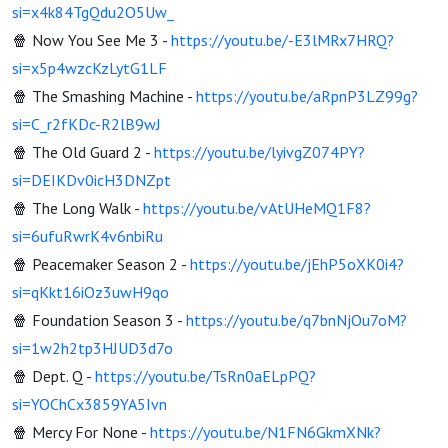
si=x4k84TgQdu2O5Uw_
🍿 Now You See Me 3 -
https://youtu.be/-E3lMRx7HRQ?
si=x5p4wzcKzLytG1LF
🍿 The Smashing Machine -
https://youtu.be/aRpnP3LZ99g?
si=C_r2fKDc-R2lB9wJ
🍿 The Old Guard 2 -
https://youtu.be/lyivgZ074PY?
si=DEIKDv0icH3DNZpt
🍿 The Long Walk -
https://youtu.be/vAtUHeMQ1F8?
si=6ufuRwrK4v6nbiRu
🍿 Peacemaker Season 2 -
https://youtu.be/jEhP5oXK0i4?
si=qKkt16iOz3uwH9qo
🍿 Foundation Season 3 -
https://youtu.be/q7bnNjOu7oM?
si=1w2h2tp3HJUD3d7o
🍿 Dept. Q -
https://youtu.be/TsRn0aELpPQ?
si=YOChCx3859YA5Ivn
🍿 Mercy For None -
https://youtu.be/N1FN6GkmXNk?