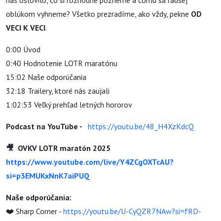
nás oslovilo, čo si rozhodne pozrieme a čomu sa radšej
oblúkom vyhneme? Všetko prezradíme, ako vždy, pekne
OD
VECI K VECI
.
0:00 Úvod
0:40 Hodnotenie LOTR maratónu
15:02 Naše odporúčania
32:18 Trailery, ktoré nás zaujali
1:02:53 Veľký prehľad letných hororov
Podcast na YouTube -
https://youtu.be/48_H4XzKdcQ
🎥 OVKV LOTR maratón 2025
https://www.youtube.com/live/Y4ZCgOXTcAU?
si=p3EMUKxNnK7aiPUQ
Naše odporúčania:
❤️ Sharp Corner -
https://youtu.be/U-CyQZR7NAw?si=fRD-