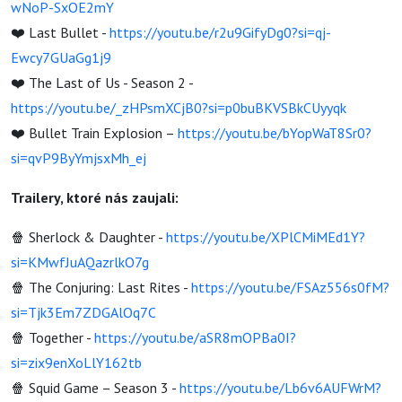
wNoP-SxOE2mY
❤️ Last Bullet -
https://youtu.be/r2u9GifyDg0?si=qj-
Ewcy7GUaGg1j9
❤️ The Last of Us - Season 2 -
https://youtu.be/_zHPsmXCjB0?si=p0buBKVSBkCUyyqk
❤️ Bullet Train Explosion –
https://youtu.be/bYopWaT8Sr0?
si=qvP9ByYmjsxMh_ej
Trailery, ktoré nás zaujali:
🍿 Sherlock & Daughter -
https://youtu.be/XPlCMiMEd1Y?
si=KMwfJuAQazrlkO7g
🍿 The Conjuring: Last Rites -
https://youtu.be/FSAz556s0fM?
si=Tjk3Em7ZDGAlOq7C
🍿 Together -
https://youtu.be/aSR8mOPBa0I?
si=zix9enXoLlY162tb
🍿 Squid Game – Season 3 -
https://youtu.be/Lb6v6AUFWrM?