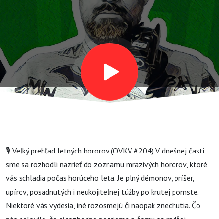
(OVKV
#204)
🎙️ Veľký prehľad letných hororov (OVKV #204) V dnešnej časti
sme sa rozhodli nazrieť do zoznamu mrazivých hororov, ktoré
vás schladia počas horúceho leta. Je plný démonov, príšer,
upírov, posadnutých i neukojiteľnej túžby po krutej pomste.
Niektoré vás vydesia, iné rozosmejú či naopak znechutia. Čo