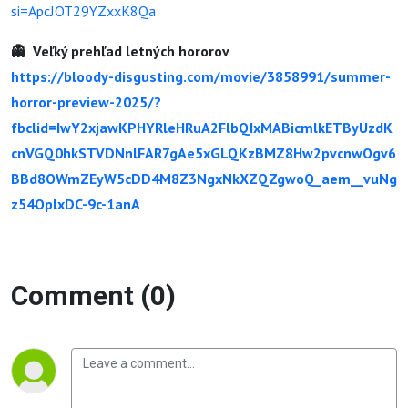
si=ApcJOT29YZxxK8Qa
👻 Veľký prehľad letných hororov
https://bloody-disgusting.com/movie/3858991/summer-
horror-preview-2025/?
fbclid=IwY2xjawKPHYRleHRuA2FlbQIxMABicmlkETByUzdK
cnVGQ0hkSTVDNnlFAR7gAe5xGLQKzBMZ8Hw2pvcnwOgv6
BBd8OWmZEyW5cDD4M8Z3NgxNkXZQZgwoQ_aem__vuNg
z54OplxDC-9c-1anA
Comment (0)