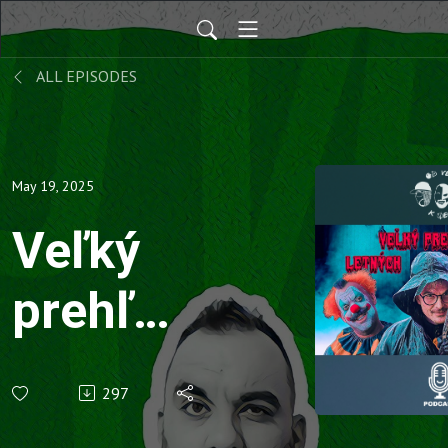
ALL EPISODES
May 19, 2025
Veľký
prehľad
letných
297
hororov